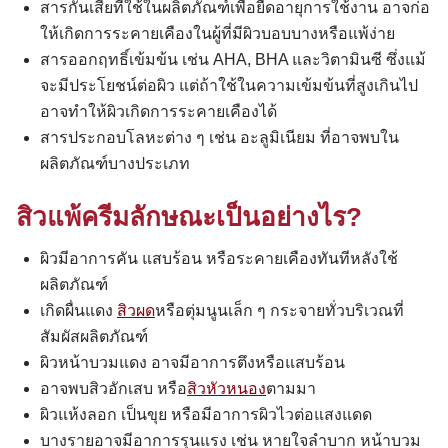
สารกันเสียที่ใช้ในผลิตภัณฑ์เพื่อยืดอายุการใช้งาน อาจก่อ
ให้เกิดการระคายเคืองในผู้ที่มีผิวบอบบางหรือแพ้ง่าย
สารออกฤทธิ์เข้มข้น เช่น AHA, BHA และวิตามินซี ซึ่งแม้
จะมีประโยชน์ต่อผิว แต่ถ้าใช้ในความเข้มข้นที่สูงเกินไป
อาจทำให้ผิวเกิดการระคายเคืองได้
สารประกอบโลหะต่าง ๆ เช่น อะลูมิเนียม ที่อาจพบใน
ผลิตภัณฑ์บางประเภท
สิวแพ้ครีมลักษณะเป็นอย่างไร?
ผิวมีอาการคัน แสบร้อน หรือระคายเคืองทันทีหลังใช้
ผลิตภัณฑ์
เกิดผื่นแดง
สิวผด
หรือตุ่มนูนเล็ก ๆ กระจายทั่วบริเวณที่
สัมผัสผลิตภัณฑ์
ผิวหน้าบวมแดง อาจมีอาการตึงหรือแสบร้อน
อาจพบสิวอักเสบ หรือ
สิวหัวหนอง
ตามมา
ผิวแห้งลอก เป็นขุย หรือมีอาการผิวไวต่อแสงแดด
บางรายอาจมีอาการรุนแรง เช่น หายใจลำบาก หน้าบวม