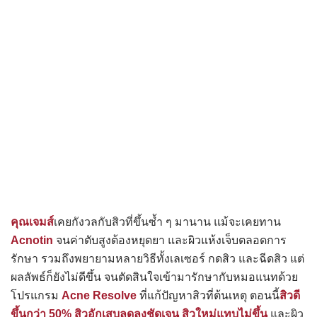
คุณเจมส์
เคยกังวลกับสิวที่ขึ้นซ้ำ ๆ มานาน แม้จะเคยทาน
Acnotin
จนค่าตับสูงต้องหยุดยา และผิวแห้งเจ็บตลอดการ
รักษา รวมถึงพยายามหลายวิธีทั้งเลเซอร์ กดสิว และฉีดสิว แต่
ผลลัพธ์ก็ยังไม่ดีขึ้น จนตัดสินใจเข้ามารักษากับหมอแนทด้วย
โปรแกรม
Acne Resolve
ที่แก้ปัญหาสิวที่ต้นเหตุ ตอนนี้
สิวดี
ขึ้นกว่า 50% สิวอักเสบลดลงชัดเจน สิวใหม่แทบไม่ขึ้น
และผิว