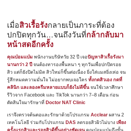
เมื่อ
สิวเรื้อรัง
กลายเป็นภาระที่ต้อง
ปกปิดทุกวัน…จนถึงวันที่
กล้ากลับมา
หน้าสดอีกครั้ง
Search
for:
คุณบ๋อมแบ๋ม
พนักงานบริษัทวัย 32 ปี เจอ
ปัญหาสิวเรื้อรังมา
นานกว่า 2 ปี
จนต้องทารองพื้นหนา ๆ ทุกวันเพื่อปกปิดรอย
สิว แต่ก็ยังปิดไม่มิด สิวใหม่ก็ขึ้นต่อเนื่อง ยิ่งใส่แมสยิ่งเห่อ จน
รู้สึกหมดความมั่นใจ ไม่อยากพบเจอใคร
ทั้งกดสิวเอง กดที่
คลินิก และลองครีมหลายแบบก็ยังไม่ดีขึ้น
จนใช้เวลาศึกษา
รีวิวจาก Facebook และ TikTok นานกว่า 7–8 เดือน ก่อน
ตัดสินใจมารักษาที่
Doctor NAT Clinic
เราจึงตรวจต้นตอและรักษาด้วยโปรแกรม
Acclear
ผสาน 2
เทคโนโลยี ร่วมกับโปรแกรม
DAS
ลดรอยสิวผิวไม่บาง
เพียง
ครั้งแรกสิวและรอยสิวดีขึ้นอย่างชัดเจน
คุณบ๋อมแบ๋มถึงขั้น