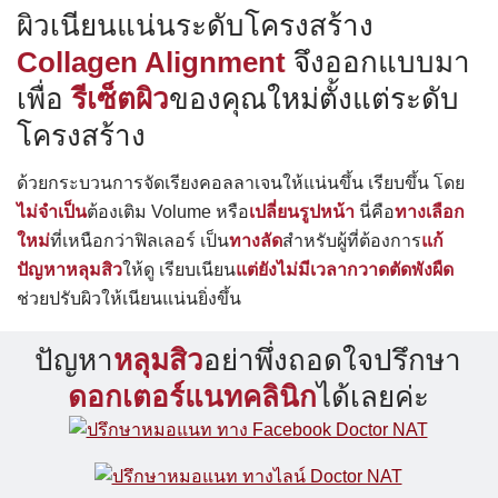
ผิวเนียนแน่นระดับโครงสร้าง
Collagen Alignment
จึงออกแบบมา
เพื่อ
รีเซ็ตผิว
ของคุณใหม่ตั้งแต่ระดับ
โครงสร้าง
ด้วยกระบวนการจัดเรียงคอลลาเจนให้แน่นขึ้น เรียบขึ้น โดย
ไม่จำเป็น
ต้องเติม Volume หรือ
เปลี่ยนรูปหน้า
นี่คือ
ทางเลือก
ใหม่
ที่เหนือกว่าฟิลเลอร์ เป็น
ทางลัด
สำหรับผู้ที่ต้องการ
แก้
ปัญหาหลุมสิว
ให้ดู เรียบเนียน
แต่ยังไม่มีเวลากวาดตัดพังผืด
ช่วยปรับผิวให้เนียนแน่นยิ่งขึ้น
ปัญหา
หลุมสิว
อย่าพึ่งถอดใจปรึกษา
ดอกเตอร์แนทคลินิก
ได้เลยค่ะ