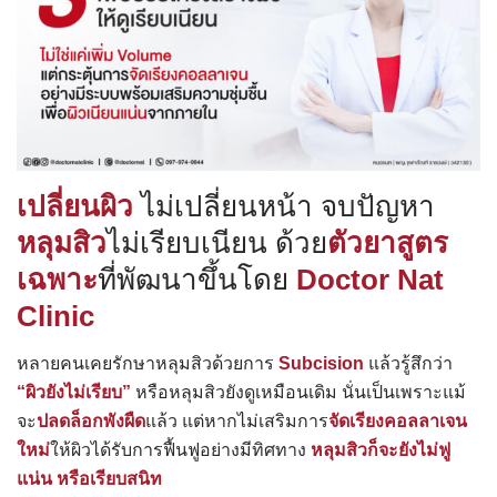
เปลี่ยนผิว
ไม่เปลี่ยนหน้า จบปัญหา
หลุมสิว
ไม่เรียบเนียน ด้วย
ตัวยาสูตร
เฉพาะ
ที่พัฒนาขึ้นโดย
Doctor Nat
Clinic
หลายคนเคยรักษาหลุมสิวด้วยการ
Subcision
แล้วรู้สึกว่า
“ผิวยังไม่เรียบ”
หรือหลุมสิวยังดูเหมือนเดิม นั่นเป็นเพราะแม้
จะ
ปลดล็อกพังผืด
แล้ว แต่หากไม่เสริมการ
จัดเรียงคอลลาเจน
ใหม่
ให้ผิวได้รับการฟื้นฟูอย่างมีทิศทาง
หลุมสิวก็จะยังไม่ฟู
แน่น หรือเรียบสนิท