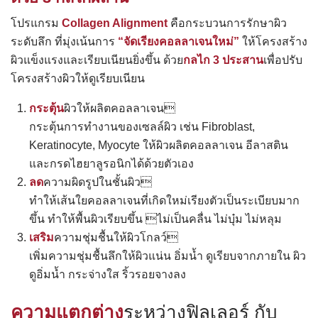
โปรแกรม
Collagen Alignment
คือกระบวนการรักษาผิว
ระดับลึก ที่มุ่งเน้นการ
“จัดเรียงคอลลาเจนใหม่”
ให้โครงสร้าง
ผิวแข็งแรงและเรียบเนียนยิ่งขึ้น ด้วย
กลไก 3 ประสาน
เพื่อปรับ
โครงสร้างผิวให้ดูเรียบเนียน
กระตุ้น
ผิวให้ผลิตคอลลาเจน
กระตุ้นการทำงานของเซลล์ผิว เช่น Fibroblast,
Keratinocyte, Myocyte ให้ผิวผลิตคอลลาเจน อีลาสติน
และกรดไฮยาลูรอนิกได้ด้วยตัวเอง
ลด
ความผิดรูปในชั้นผิว
ทำให้เส้นใยคอลลาเจนที่เกิดใหม่เรียงตัวเป็นระเบียบมาก
ขึ้น ทำให้พื้นผิวเรียบขึ้น ไม่เป็นคลื่น ไม่บุ๋ม ไม่หลุม
เสริม
ความชุ่มชื้นให้ผิวโกลว์
เพิ่มความชุ่มชื้นลึกให้ผิวแน่น อิ่มน้ำ ดูเรียบจากภายใน ผิว
ดูอิ่มน้ำ กระจ่างใส ริ้วรอยจางลง
ความแตกต่าง
ระหว่างฟิลเลอร์ กับ