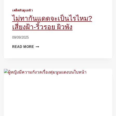
เคล็ดลับดูแลผิว
ไม่ทากันแดดจะเป็นไรไหม?
เสี่ยงฝ้า-ริ้วรอย ผิวพัง
09/09/2025
ไม่
READ MORE
ทา
กันแดด
จะ
เป็นไร
ไหม?
เสี่ยง
ฝ้า-
ริ้ว
รอย
ผิว
พัง