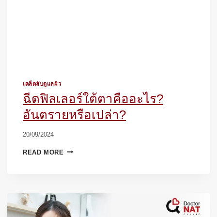
อยู่
กับ
อะไร
บ้าง
เคล็ดลับดูแลผิว
ฉีดฟิลเลอร์ใต้ตาคืออะไร?
อันตรายหรือเปล่า?
Search
20/09/2024
for:
ฉีด
READ MORE
ฟิล
เลอ
ร์
ใต้
ตา
คือ