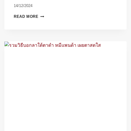
14/12/2024
ทรง
READ MORE
ปาก
ฟิล
เลอ
ร์
แบบ
ไหน
เหมาะ
กับ
รูป
หน้า
แบบ
คุณ?