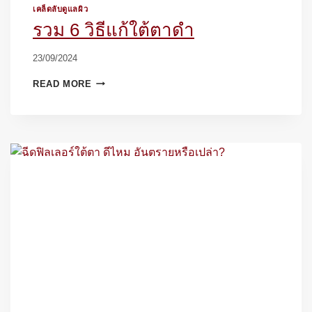
เคล็ดลับดูแลผิว
รวม 6 วิธีแก้ใต้ตาดำ
23/09/2024
รวม
READ MORE
6
วิธี
แก้
ใต้
ตาดำ