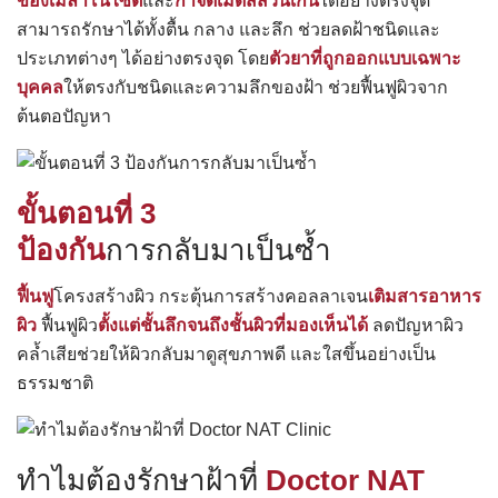
ของเมลาโนไซต์
และ
กำจัดเม็ดสีส่วนเกิน
ได้อย่างตรงจุด
สามารถรักษาได้ทั้งตื้น กลาง และลึก ช่วยลดฝ้าชนิดและ
ประเภทต่างๆ ได้อย่างตรงจุด โดย
ตัวยาที่ถูกออกแบบเฉพาะ
บุคคล
ให้ตรงกับชนิดและความลึกของฝ้า ช่วยฟื้นฟูผิวจาก
ต้นตอปัญหา
ขั้นตอนที่ 3
ป้องกัน
การกลับมาเป็นซ้ำ
ฟื้นฟู
โครงสร้างผิว กระตุ้นการสร้างคอลลาเจน
เติมสารอาหาร
ผิว
ฟื้นฟูผิว
ตั้งแต่ชั้นลึกจนถึงชั้นผิวที่มองเห็นได้
ลดปัญหาผิว
คล้ำเสียช่วยให้ผิวกลับมาดูสุขภาพดี และใสขึ้นอย่างเป็น
ธรรมชาติ
ทำไมต้องรักษาฝ้าที่
Doctor NAT