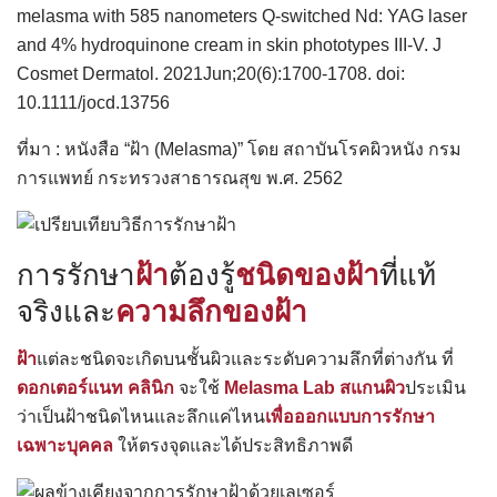
melasma with 585 nanometers Q-switched Nd: YAG laser
and 4% hydroquinone cream in skin phototypes III-V. J
Cosmet Dermatol. 2021Jun;20(6):1700-1708. doi:
10.1111/jocd.13756
ที่มา : หนังสือ “ฝ้า (Melasma)” โดย สถาบันโรคผิวหนัง กรม
การแพทย์ กระทรวงสาธารณสุข พ.ศ. 2562
การรักษา
ฝ้า
ต้องรู้
ชนิดของฝ้า
ที่แท้
จริงและ
ความลึกของฝ้า
ฝ้า
แต่ละชนิดจะเกิดบนชั้นผิวและระดับความลึกที่ต่างกัน ที่
ดอกเตอร์แนท คลินิก
จะใช้
Melasma Lab
สแกนผิว
ประเมิน
ว่าเป็นฝ้าชนิดไหนและลึกแค่ไหน
เพื่อออกแบบการรักษา
เฉพาะบุคคล
ให้ตรงจุดและได้ประสิทธิภาพดี