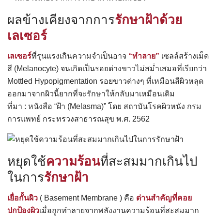
ผลข้างเคียงจากการ
รักษาฝ้าด้วย
เลเซอร์
เลเซอร์
ที่รุนแรงเกินความจำเป็นอาจ
“ทำลาย”
เซลล์สร้างเม็ด
สี (Melanocyte) จนเกิดเป็นรอยด่างขาวไม่สม่ำเสมอที่เรียกว่า
Mottled Hypopigmentation รอยขาวด่างๆ ที่เหมือนสีผิวหลุด
ออกมาจากผิวนี้ยากที่จะรักษาให้กลับมาเหมือนเดิม
ที่มา : หนังสือ “ฝ้า (Melasma)” โดย สถาบันโรคผิวหนัง กรม
การแพทย์ กระทรวงสาธารณสุข พ.ศ. 2562
หยุดใช้
ความร้อน
ที่สะสมมากเกินไป
ในการ
รักษาฝ้า
เยื่อกั้นผิว
( Basement Membrane ) คือ
ด่านสำคัญที่คอย
ปกป้องผิว
เมื่อถูกทำลายจากพลังงานความร้อนที่สะสมมาก