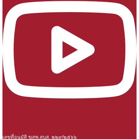
เลขที่อนุมัติ ฆสพ.สบส. ๒๒๙/๒๕๖๖