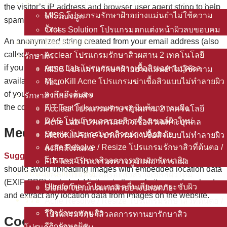
รักษาฝ้า
NASS for Nose Surgery โปรแกรมตกแต่งหลุมสิว
the visitor’s IP address and browser user agent string to help
MISS โปรแกรมรักษาฝ้าอย่างแม่นยำไม่ใช้ความ
บริเวณจมูก
spam detection.
ร้อน
Cross Solution โปรแกรมตกแต่งหน้าผิวลบขอบคม
An anonymized string created from your email address (also
รักษาสิวและรอยสิว
หลุมสิว
called a hash) may be provided to the Gravatar service to see
Acclear โปรแกรมรักษาสิวผสาน 2 เทคโนโลยี
รักษาฝ้า
if you are using it. The Gravatar service privacy policy is
Acne Lab โปรแกรมตรวจเชื้อสิวเฉพาะบุคคล
MISS โปรแกรมรักษาฝ้าอย่างแม่นยำไม่ใช้ความ
available here: https://automattic.com/privacy/. After approval
MicroKill Acne โปรแกรมฆ่าเชื้อสิวแบบไม่ทำลายผิว
ร้อน
of your comment, your profile picture is visible to the public in
ลงลึกถึงต้นตอ
รักษาสิวและรอยสิว
the context of your comment.
FIT Test โปรแกรมตรวจภูมิแพ้อาหารแฝง
Acclear โปรแกรมรักษาสิวผสาน 2 เทคโนโลยี
DAS โปรแกรมลดรอยสิวสร้างเซลล์ผิวใหม่
Acne Lab โปรแกรมตรวจเชื้อสิวเฉพาะบุคคล
Media
Sterile โปรแกรมกดสิวอย่างปลอดภัย
MicroKill Acne โปรแกรมฆ่าเชื้อสิวแบบไม่ทำลายผิว
Acne Resolve / Resize โปรแกรมรักษาสิวที่ต้นตอ /
ลงลึกถึงต้นตอ
Suggested text:
If you upload images to the website, you
โปรแกรมรักษาสิวลดการทานยารักษาสิว
FIT Test โปรแกรมตรวจภูมิแพ้อาหารแฝง
should avoid uploading images with embedded location data
โปรแกรมยกกระชับ
DAS โปรแกรมลดรอยสิวสร้างเซลล์ผิวใหม่
(EXIF GPS) included. Visitors to the website can download
Ultraformer โปรแกรมคลื่นเสียงยกกระชับผิว
Sterile โปรแกรมกดสิวอย่างปลอดภัย
and extract any location data from images on the website.
รีวิว
Acne Resolve / Resize โปรแกรมรักษาสิวที่ต้นตอ /
รีวิวรักษาหลุมสิว
โปรแกรมรักษาสิวลดการทานยารักษาสิว
Cookies
รีวิวรักษาฝ้า