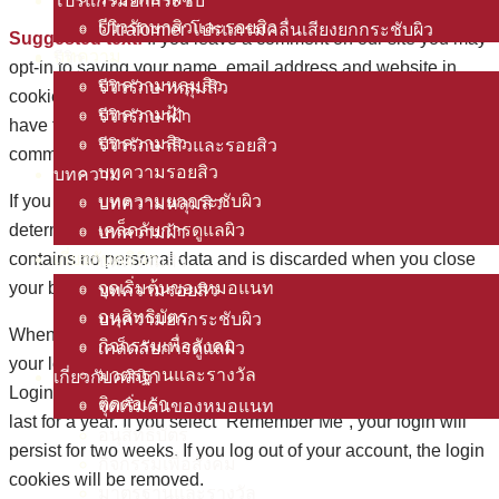
โปรแกรมยกกระชับ
รีวิวรักษาสิวและรอยสิว
Ultraformer โปรแกรมคลื่นเสียงยกกระชับผิว
Suggested text:
If you leave a comment on our site you may
บทความ
รีวิว
opt-in to saving your name, email address and website in
บทความหลุมสิว
รีวิวรักษาหลุมสิว
cookies. These are for your convenience so that you do not
บทความฝ้า
รีวิวรักษาฝ้า
have to fill in your details again when you leave another
บทความสิว
รีวิวรักษาสิวและรอยสิว
comment. These cookies will last for one year.
บทความรอยสิว
บทความ
If you visit our login page, we will set a temporary cookie to
บทความยกกระชับผิว
บทความหลุมสิว
determine if your browser accepts cookies. This cookie
เคล็ดลับการดูแลผิว
บทความฝ้า
contains no personal data and is discarded when you close
เกี่ยวกับคลินิก
บทความสิว
your browser.
จุดเริ่มต้นของหมอแนท
บทความรอยสิว
อนุสิทธิบัตร
บทความยกกระชับผิว
When you log in, we will also set up several cookies to save
กิจกรรมเพื่อสังคม
เคล็ดลับการดูแลผิว
your login information and your screen display choices.
มาตรฐานและรางวัล
เกี่ยวกับคลินิก
Login cookies last for two days, and screen options cookies
ติดต่อเรา
จุดเริ่มต้นของหมอแนท
last for a year. If you select “Remember Me”, your login will
อนุสิทธิบัตร
persist for two weeks. If you log out of your account, the login
กิจกรรมเพื่อสังคม
cookies will be removed.
มาตรฐานและรางวัล